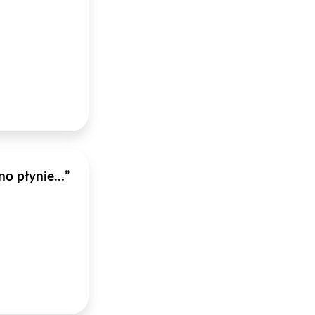
lno płynie…”