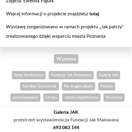
Zdjęcia: Ewelina Piguła
Więcej informacji o projekcie znajdziesz
tutaj
Wystawę zorganizowano w ramach projektu „Jak patrzy”
zrealizowanego dzięki wsparciu miasta Poznania
Wystawa
Anna Sienkiewicz
Fundacja Jak Malowana
Galeria Jak
Karolina Grzeszczuk
Na drugim planie
Poznań
poznanwspiera
sztuka
sztuka współczesna
Wystawa
Galeria
JAK
przestrzeń wystawiennicza Fundacji Jak Malowana
693 083 144